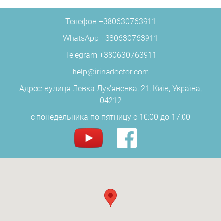
Телефон
+380630763911
WhatsApp
+380630763911
Telegram
+380630763911
help@irinadoctor.com
Адрес: вулиця Левка Лук'яненка, 21, Київ, Україна,
04212
c понедельника по пятницу с 10:00 до 17:00