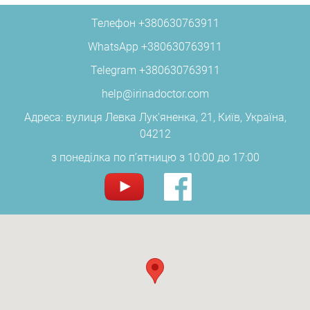
Телефон
+380630763911
WhatsApp
+380630763911
Telegram
+380630763911
help@irinadoctor.com
Адреса: вулиця Левка Лук'яненка, 21, Київ, Україна,
04212
з понеділка по п’ятницю з 10:00 до 17:00