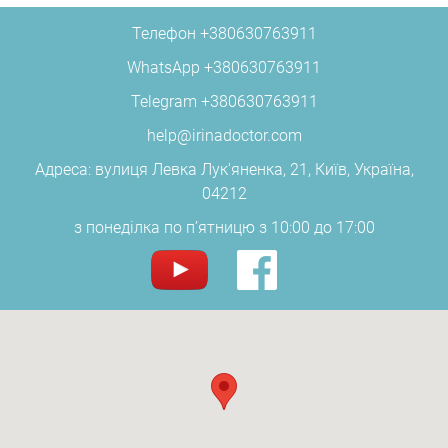
Телефон
+380630763911
WhatsApp
+380630763911
Telegram
+380630763911
help@irinadoctor.com
Адреса: вулиця Левка Лук'яненка, 21, Київ, Україна,
04212
з понеділка по п’ятницю з 10:00 до 17:00