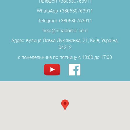
Телефон
+380630763911
WhatsApp
+380630763911
Telegram
+380630763911
help@irinadoctor.com
Адрес: вулиця Левка Лук'яненка, 21, Київ, Україна,
04212
c понедельника по пятницу с 10:00 до 17:00